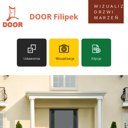
Przejdź
WIZUALIZ
do
DRZWI
treści
MARZEŃ
Ustawienia
Edycja
Wizualizacja